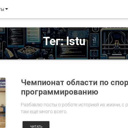
ты
Тег: lstu
Чемпионат области по спо
программированию
Разбавлю посты о роботе историей из жизни, с 
там ещё много всего.
ЧИТАТЬ