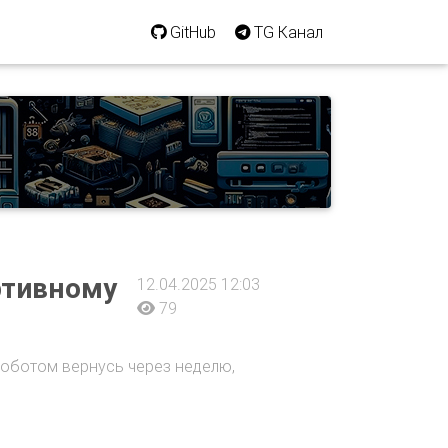
GitHub
TG Канал
ртивному
12.04.2025 12:03
79
роботом вернусь через неделю,