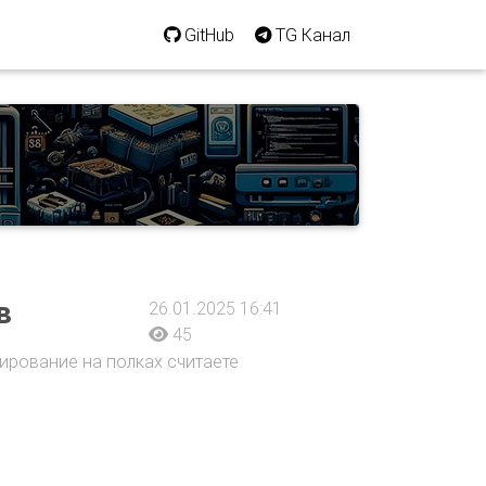
GitHub
TG Канал
в
26.01.2025 16:41
45
ирование на полках считаете