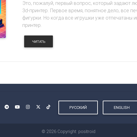
Это, пожалуй, первый вопрос, который задают люд
3d-принтер. Первое время, понятное дело, все пе
фигурки. Но когда все игрушки уже отпечатаны 
принтер.
ЧИТАТЬ
РУССКИЙ
ENGLISH
© 2026 Copyright: positroid