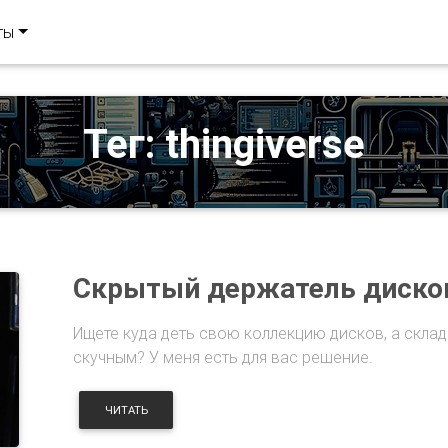
ты
Тег: thingiverse
Скрытый держатель диско
Ищете куда деть свою коллекцию дисков, а склад
скучным? У меня есть для вас решение.
ЧИТАТЬ