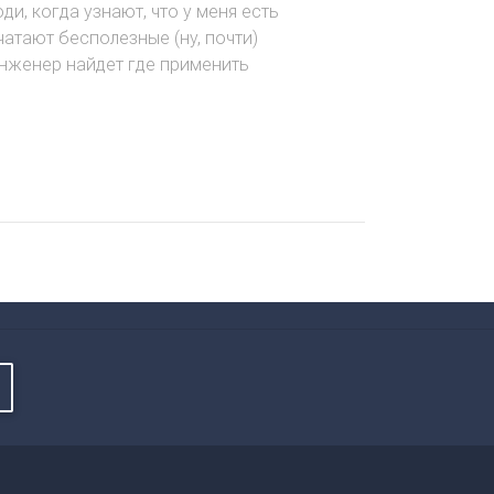
и, когда узнают, что у меня есть
чатают бесполезные (ну, почти)
инженер найдет где применить